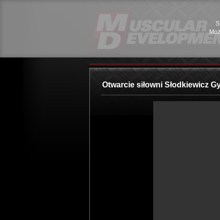
S
Moż
Otwarcie siłowni Słodkiewicz G