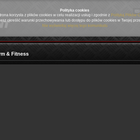
Polityka cookies
trona korzysta z plików cookies w celu realizacji usług i zgodnie z
Polityką Plików 
esz określić warunki przechowywania lub dostępu do plików cookies w Twojej prz
Nie wyświetlaj więcej tego komunikatu
ym & Fitness