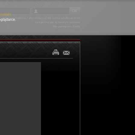
Cookies.
Witaj nieznajomy
/ aby dołaczyć do grona użytkowników
eglądarce.
zarejestruj się
w naszym serwisie
Nie pamiętam hasła