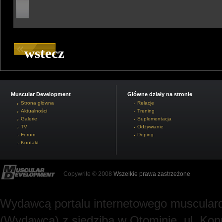
wstecz
Muscular Development
Główne działy na stronie
Strona główna
Relacje
Aktualności
Trening
Galerie
Suplementacja
TV
Odżywianie
Forum
Doping
Kontakt
Copywrite © 2008
Wszelkie prawa zastrzeżone
Wydawcą portalu internetowego muscularde
(Wydawca) z siedzibą w Otominie, ul. Kon