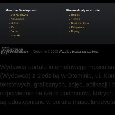
Muscular Development
Główne działy na stronie
Strona główna
Relacje
Aktualności
Trening
Galerie
Suplementacja
TV
Odżywianie
Forum
Doping
Kontakt
Copywrite © 2008
Wszelkie prawa zastrzeżone
Wydawcą portalu internetowego muscularde
(Wydawca) z siedzibą w Otominie, ul. Kon
tekstowych, graficznych, zdjęć, aplikacji
odpowiednio na rzecz podmiotów, których
są udostępniane w portalu musculardevel