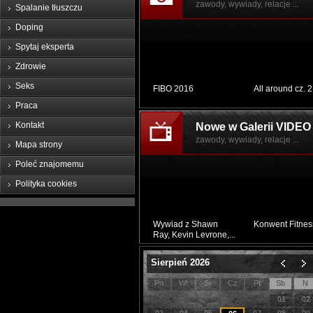
zawody, wywiady, relacje ...
Spalanie tłuszczu
Doping
Spytaj eksperta
Zdrowie
Seks
FIBO 2016
All around cz. 2
Praca
Kontakt
Nowe w Galerii VIDEO
zawody, wywiady, relacje ...
Mapa strony
Poleć znajomemu
Polityka cookies
Wywiad z Shawn
Konwent Fitnes
Ray, Kevin Levrone,...
Sierpień 2026
Po
Wt
Sr
Cz
Pt
Sb
N
01
02