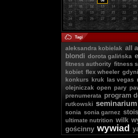
03
04
05
07
08
09
06
10
11
12
13
14
15
16
17
18
19
20
21
22
23
24
25
26
27
28
29
30
31
Tagi
all 
aleksandra kobielak
blondi
dorota galińska
fitness authority
fitness 
kobiet
flex wheeler
gdyn
konkurs
kruk
las vegas
olejniczak
open
pary
paw
program d
prenumerata
seminarium
rutkowski
stoi
sonia
sonia garnez
wilk
w
ultimate nutrition
wywiad
gościnny
y