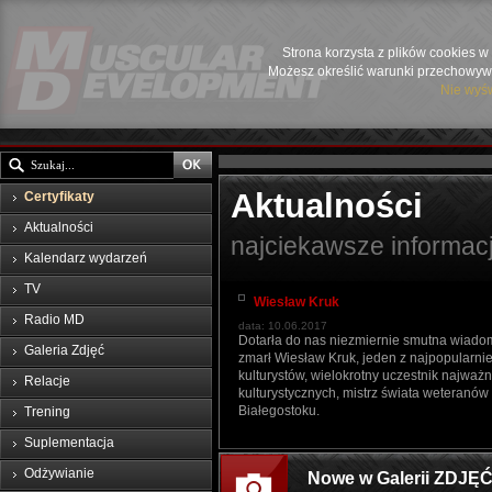
Strona korzysta z plików cookies w 
Możesz określić warunki przechowywa
Nie wyśw
Aktualności
Certyfikaty
Aktualności
najciekawsze informac
Kalendarz wydarzeń
TV
Wiesław Kruk
Radio MD
data: 10.06.2017
Dotarła do nas niezmiernie smutna wiadom
Galeria Zdjęć
zmarł Wiesław Kruk, jeden z najpopularnie
kulturystów, wielokrotny uczestnik najważ
Relacje
kulturystycznych, mistrz świata weteranów
Białegostoku.
Trening
Suplementacja
Odżywianie
Nowe w Galerii ZDJĘ