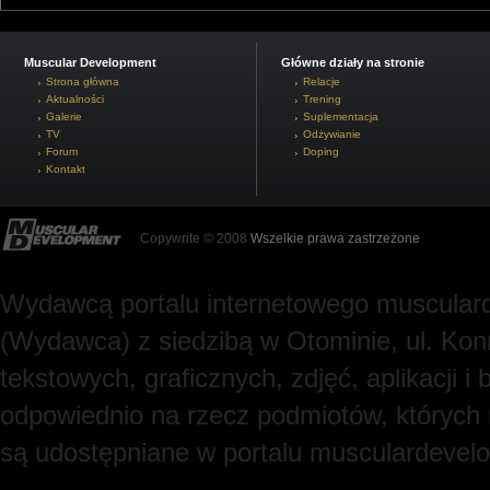
Muscular Development
Główne działy na stronie
Strona główna
Relacje
Aktualności
Trening
Galerie
Suplementacja
TV
Odżywianie
Forum
Doping
Kontakt
Copywrite © 2008
Wszelkie prawa zastrzeżone
Wydawcą portalu internetowego muscularde
(Wydawca) z siedzibą w Otominie, ul. Kon
tekstowych, graficznych, zdjęć, aplikacji
odpowiednio na rzecz podmiotów, których
są udostępniane w portalu musculardevel