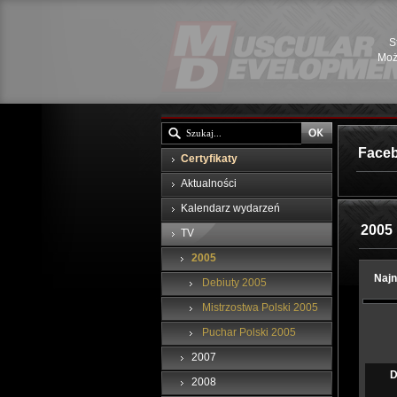
S
Moż
Face
Certyfikaty
Aktualności
Kalendarz wydarzeń
2005
TV
2005
Najn
Debiuty 2005
Mistrzostwa Polski 2005
Puchar Polski 2005
2007
D
2008