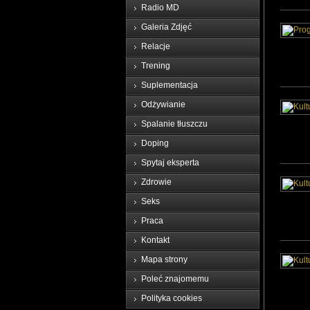
Radio MD
Galeria Zdjęć
Relacje
Trening
Suplementacja
Odżywianie
Spalanie tłuszczu
Doping
Spytaj eksperta
Zdrowie
Seks
Praca
Kontakt
Mapa strony
Poleć znajomemu
Polityka cookies