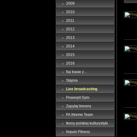
2009
2010
2011
2012
2013
2014
2015
2016
Na trasie z...
Stajnia
Live broadcasting
Powerpit Gym
Zapytaj trenera
FA Xtreme Team
Ikony polskiej kulturystyki
Impuls Fitness