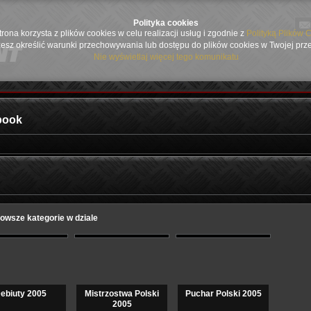
Polityka cookies
trona korzysta z plików cookies w celu realizacji usług i zgodnie z
Polityką Plików 
esz określić warunki przechowywania lub dostępu do plików cookies w Twojej prz
Nie wyświetlaj więcej tego komunikatu
book
owsze kategorie w dziale
ebiuty 2005
Mistrzostwa Polski
Puchar Polski 2005
2005