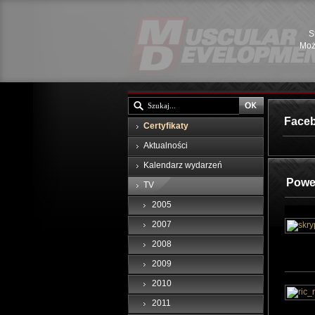
S
Moż
Face
Certyfikaty
Aktualności
Kalendarz wydarzeń
Powe
TV
2005
2007
2008
2009
2010
2011