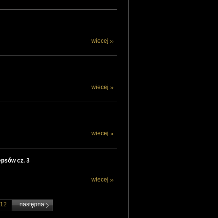
wiecej
wiecej
wiecej
cepsów cz. 3
wiecej
12
następna