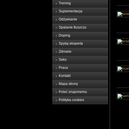
Trening
Suplementacja
Odżywianie
Spalanie tłuszczu
Doping
Spytaj eksperta
Zdrowie
Seks
Praca
Kontakt
Mapa strony
Poleć znajomemu
Polityka cookies