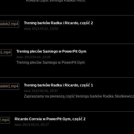
Kolejna część treningu Radka i Rico.
Trening barków Radka i Ricardo, część 2
data: 2013-05-21, 13:56
Trening pleców Samiego w PowerPit Gym
data: 2013-04-24, 12:35
Trening pleców Samiego w PowerPit Gym
Trening barków Radka i Ricardo, część 1
data: 2013-04-02, 23:57
Zapraszamy na pierwszą część treningu barków Radka Słodkiewicza
Ricardo Correia w PowerPit Gym, część 2
data: 2013-03-15, 00:17