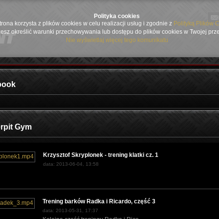
Polityka cookies
trona korzysta z plików cookies w celu realizacji usług i zgodnie z
Polityką Plików 
esz określić warunki przechowywania lub dostępu do plików cookies w Twojej prz
Nie wyświetlaj więcej tego komunikatu
book
rpit Gym
Krzysztof Skryplonek - trening klatki cz. 1
data: 2013-06-04, 13:58
Trening barków Radka i Ricardo, część 3
data: 2013-05-31, 17:37