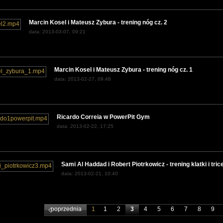
Marcin Kosel i Mateusz Zybura - trening nóg cz. 2
data: 2013-03-07, 09:21
Marcin Kosel i Mateusz Zybura - trening nóg cz. 1
data: 2013-02-27, 09:48
Ricardo Correia w PowerPit Gym
data: 2013-02-22, 17:25
Sami Al Haddad i Robert Piotrkowicz - trening klatki i tri
data: 2013-02-21, 10:40
poprzednia
1
1
2
3
4
5
6
7
8
9