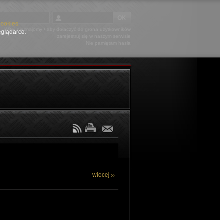
Cookies.
Witaj nieznajomy
/ aby dołaczyć do grona użytkowników
eglądarce.
zarejestruj się
w naszym serwisie
Nie pamiętam hasła
wiecej