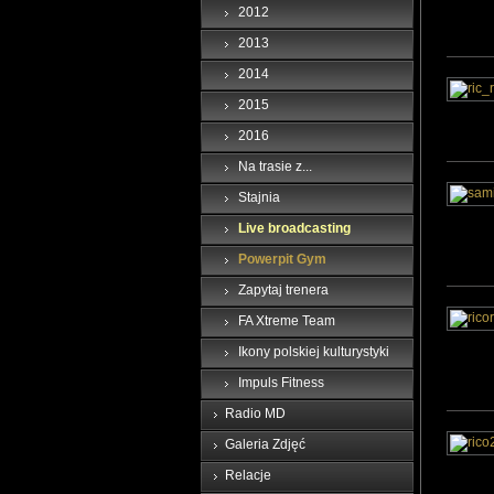
2012
2013
2014
2015
2016
Na trasie z...
Stajnia
Live broadcasting
Powerpit Gym
Zapytaj trenera
FA Xtreme Team
Ikony polskiej kulturystyki
Impuls Fitness
Radio MD
Galeria Zdjęć
Relacje