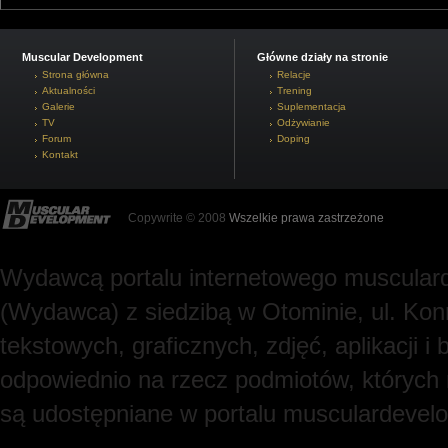
Muscular Development
Główne działy na stronie
Strona główna
Relacje
Aktualności
Trening
Galerie
Suplementacja
TV
Odżywianie
Forum
Doping
Kontakt
Copywrite © 2008
Wszelkie prawa zastrzeżone
Wydawcą portalu internetowego muscularde
(Wydawca) z siedzibą w Otominie, ul. Kon
tekstowych, graficznych, zdjęć, aplikacji
odpowiednio na rzecz podmiotów, których
są udostępniane w portalu musculardevel