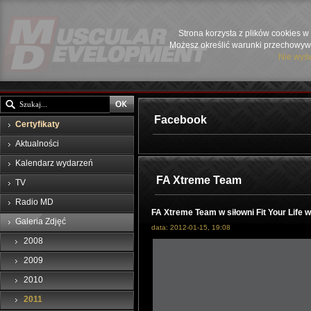
Strona korzysta z plików cookies w 
Możesz określić warunki przechowywa
Nie wyśw
Facebook
Certyfikaty
Aktualności
Kalendarz wydarzeń
FA Xtreme Team
TV
Radio MD
FA Xtreme Team w siłowni Fit Your Life
Galeria Zdjęć
data: 2012-01-15, 19:08
2008
2009
2010
2011