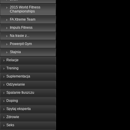
2015 World Fitness
Championships
FA Xtreme Team
Impuls Fitness
Na trasie z...
Powerpit Gym
Stajnia
Relacje
Trening
Suplementacja
Odżywianie
Spalanie tłuszczu
Doping
Spytaj eksperta
Zdrowie
Seks