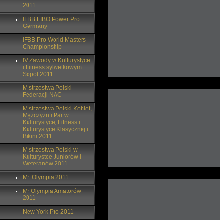
2011
IFBB FIBO Power Pro
Germany
IFBB Pro World Masters
Championship
IV Zawody w Kulturystyce
i Fitness sylwetkowym
Sopot 2011
Mistrzostwa Polski
Federacji NAC
Mistrzostwa Polski Kobiet,
Męzczyzn i Par w
Kulturystyce, Fitness i
Kulturystyce Klasycznej i
Bikini 2011
Mistrzostwa Polski w
Kulturystce Juniorów i
Weteranów 2011
Mr. Olympia 2011
Mr Olympia Amatorów
2011
New York Pro 2011