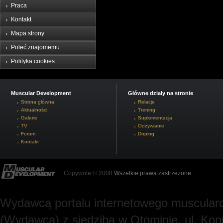
Praca
Kontakt
Mapa strony
Poleć znajomemu
Polityka cookies
Muscular Development
Główne działy na stronie
Strona główna
Relacje
Aktualności
Trening
Galerie
Suplementacja
TV
Odżywianie
Forum
Doping
Kontakt
Copywrite © 2008
Wszelkie prawa zastrzeżone
Wydawcą portalu internetowego muscularde
(Wydawca) z siedzibą w Otominie, ul. Kon