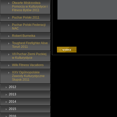
Otwarte Mistrzostwa
Pomorza w Kulturystyce i
Fitness Bytów 2011
Puchar Polski 2011
Puchar Polski Federacji
NAC
Robert Burneika
Toughest Firefighter Alive
Toruń 2011
wstecz
VII Puchar Ziemi Puckiej
w Kulturystyce
Wilk Fitness Vacations
XXV Ogólnopolskie
Zawody Kulturystyczne
Słupsk 2011
2012
2013
2014
2015
2016