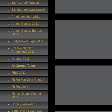
12. Poznań Maraton
33. Maraton Warszawski
Arnold Amateur 2011
Arnold Classic 2011
Arnold Classic Europe
2011
Body Power Expo 2011
Cracow Night of
Champions 2011
Debiuty 2011
FA Xtreme Team
FIBO 2011
Fit For Fun Gym Poznań
Fit For Life II
Fitness Model Poland
2011
Gorący weekend
IFBB British Grand Prix