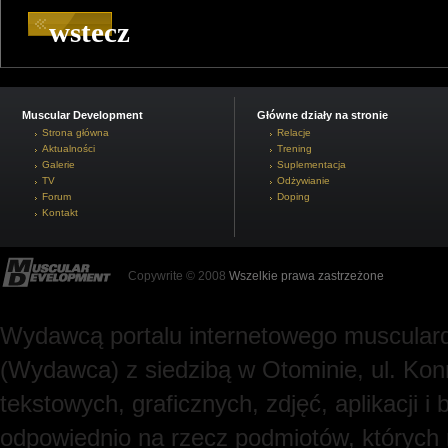
wstecz
Muscular Development
Główne działy na stronie
Strona główna
Relacje
Aktualności
Trening
Galerie
Suplementacja
TV
Odżywianie
Forum
Doping
Kontakt
Copywrite © 2008
Wszelkie prawa zastrzeżone
Wydawcą portalu internetowego muscularde
(Wydawca) z siedzibą w Otominie, ul. Kon
tekstowych, graficznych, zdjęć, aplikacji
odpowiednio na rzecz podmiotów, których